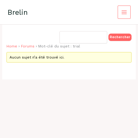
Aller
au
Brelin
contenu
Home
›
Forums
›
Mot-clé du sujet : trial
Aucun sujet n’a été trouvé ici.